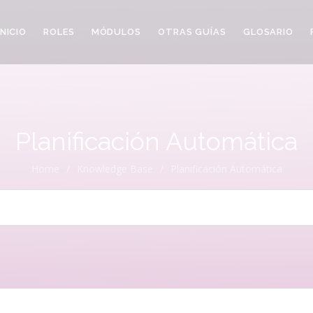
INICIO
ROLES
MÓDULOS
OTRAS GUÍAS
GLOSARIO
Planificación Automática
Home
/
Knowledge Base
/
Planificación Automática