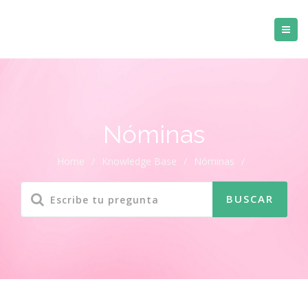
Nóminas
Home
/
Knowledge Base
/
Nóminas
/