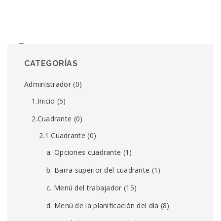
Administrador - RRHH
CATEGORÍAS
6. Ejemplos
Administrador
(0)
5. Estadísticas
1.Inicio
(5)
2.Cuadrante
(0)
4. Plantilla de nómina
2.1 Cuadrante
(0)
3. Conceptos de nómina
a. Opciones cuadrante
(1)
2. Conceptos de cálculo
b. Barra superior del cuadrante
(1)
View All 6
c. Menú del trabajador
(15)
d. Menú de la planificación del día
(8)