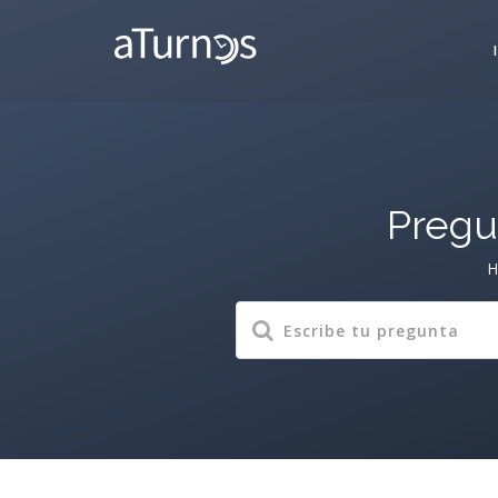
Pregu
H