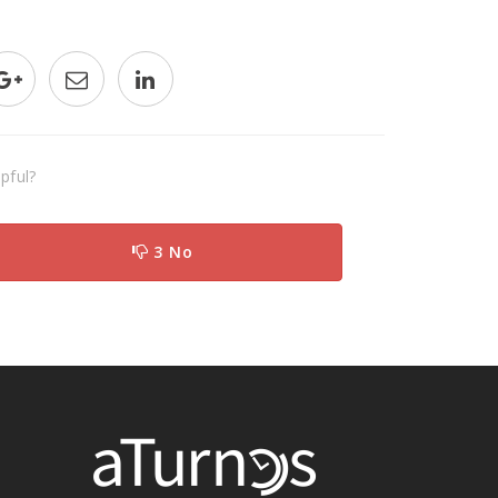
pful?
3 No