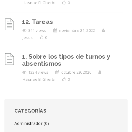
Hasnae El Gherbi
0
12. Tareas
344 views
noviembre 21, 2022
Jesus
0
1. Sobre los tipos de turnos y
absentismos
1334 views
octubre 29, 2020
Hasnae El Gherbi
0
CATEGORÍAS
Administrador
(0)