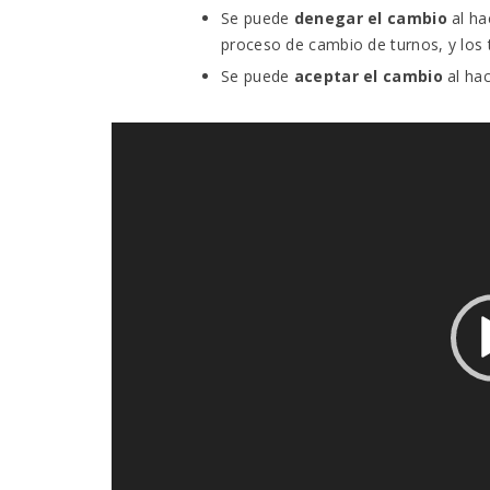
Se puede
denegar el cambio
al ha
proceso de cambio de turnos, y los t
Se puede
aceptar el cambio
al ha
Reproductor
de
vídeo