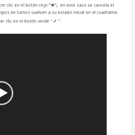
cer clic en el botón rojo
“
✖
“,
en este caso se cancela el
ipos de turnos vuelven a su estado inicial en el cuadrante.
cer clic en el botón verde ” ✔
“.