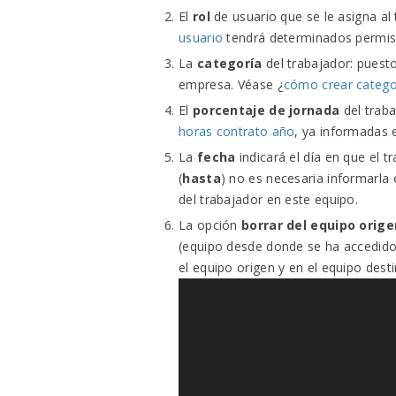
El
rol
de usuario que se le asigna a
usuario
tendrá determinados permiso
La
categoría
del trabajador: puesto
empresa. Véase ¿
cómo crear catego
El
porcentaje de jornada
del traba
horas contrato año
, ya informadas 
La
fecha
indicará el día en que el t
(
hasta
) no es necesaria informarla 
del trabajador en este equipo.
La opción
borrar del equipo orige
(equipo desde donde se ha accedido
el equipo origen y en el equipo desti
Reproductor
de
vídeo