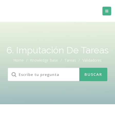
6. Imputación De Tareas
Home
/
Knowledge Base
/
Tareas
/
Validadores