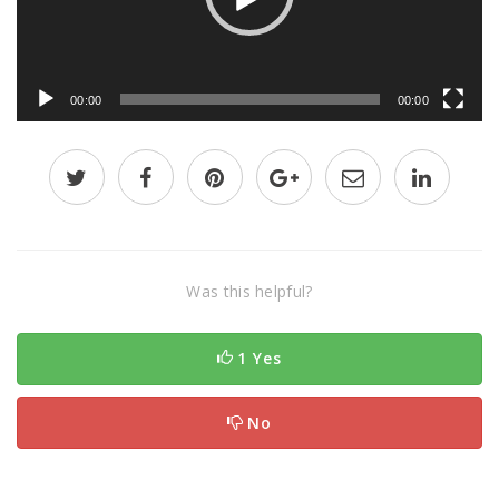
00:00
00:00
Was this helpful?
1 Yes
No