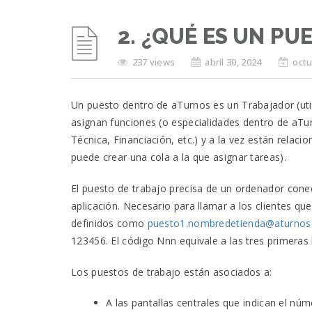
2. ¿QUÉ ES UN PU
237 views
abril 30, 2024
octu
Un puesto dentro de aTurnos es un Trabajador (utili
asignan funciones (o especialidades dentro de aTur
Técnica, Financiación, etc.) y a la vez están relaci
puede crear una cola a la que asignar tareas).
El puesto de trabajo precisa de un ordenador conect
aplicación. Necesario para llamar a los clientes que
definidos como
puesto1.nombredetienda@aturno
123456. El código Nnn equivale a las tres primeras 
Los puestos de trabajo están asociados a:
A las pantallas centrales que indican el nú