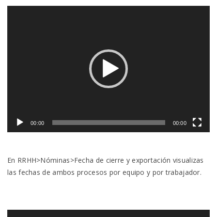
Reproductor
de
vídeo
00:00
00:00
En RRHH>Nóminas>Fecha de cierre y exportación visualizas
las fechas de ambos procesos por equipo y por trabajador.
Reproductor