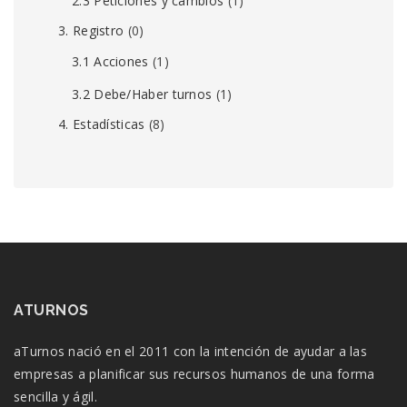
2.3 Peticiones y cambios
(1)
3. Registro
(0)
3.1 Acciones
(1)
3.2 Debe/Haber turnos
(1)
4. Estadísticas
(8)
ATURNOS
aTurnos nació en el 2011 con la intención de ayudar a las
empresas a planificar sus recursos humanos de una forma
sencilla y ágil.