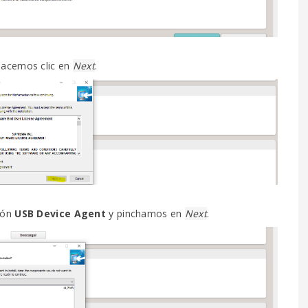
 hacemos clic en
Next
.
ión
USB Device Agent
y pinchamos en
Next
.