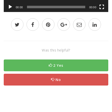
00:00
00:00
Was this helpful?
2 Yes
No