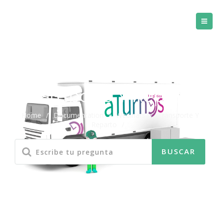
Transporte Y Reparto
Home
/
Documentation
/
Webinars
/
Transporte Y
Reparto
/