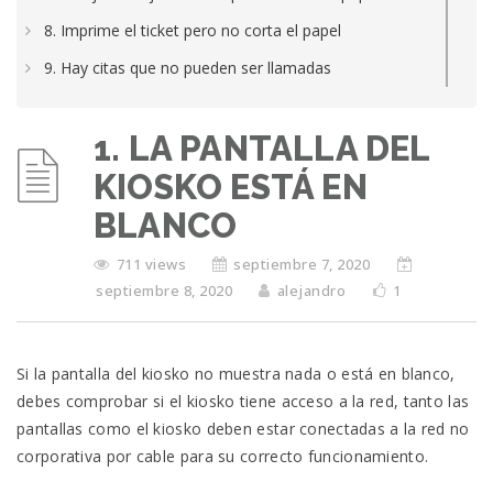
8. Imprime el ticket pero no corta el papel
9. Hay citas que no pueden ser llamadas
10. Horarios especiales
1. LA PANTALLA DEL
11. No se quiere seguir atendiendo más clientes.
KIOSKO ESTÁ EN
12. Modificación de los horarios de apertura
BLANCO
13. Configuración de Raspberry para “Fila única”
14. Dudas del cem/administador
711 views
septiembre 7, 2020
septiembre 8, 2020
alejandro
1
15. Dudas sobre la planificación
16. Dudas del trabajadores del puesto
17. Dudas sobre la llamada de las citas
Si la pantalla del kiosko no muestra nada o está en blanco,
debes comprobar si el kiosko tiene acceso a la red, tanto las
18. Puesta en marcha de Kiosco
pantallas como el kiosko deben estar conectadas a la red no
corporativa por cable para su correcto funcionamiento.