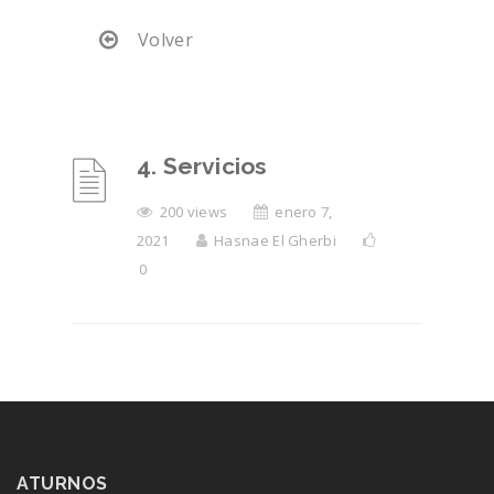
Volver
4. Servicios
200 views
enero 7,
2021
Hasnae El Gherbi
0
ATURNOS